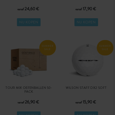
24,60 €
17,90 €
vanaf
vanaf
NU KOPEN
NU KOPEN
SUMMER
SUMMER
SALE
SALE
TOUR MIX OEFENBALLEN 50-
WILSON STAFF DX2 SOFT
PACK
26,90 €
15,90 €
vanaf
vanaf