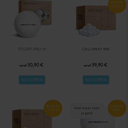
BESPAAR
10,00 €
TITLEIST PRO V1
CALLAWAY MIX
30,90 €
39,90 €
vanaf
vanaf
NU KOPEN
NU KOPEN
BESPAAR
SUMMER
Veel waar voor
11,00 €
SALE
je geld