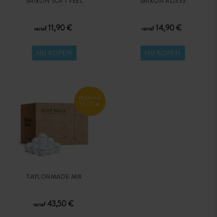
SRIXON SOFT FEEL
SRIXON AD333
11,90 €
14,90 €
vanaf
vanaf
NU KOPEN
NU KOPEN
BESPAAR
10,00 €
TAYLORMADE MIX
43,50 €
vanaf