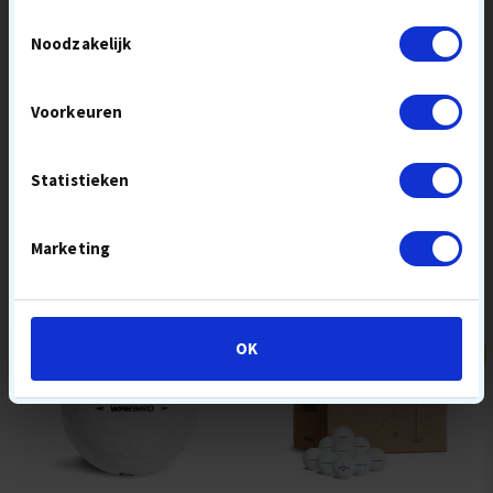
Toestemmingsselectie
Noodzakelijk
Voorkeuren
CALLAWAY CHROME SOFT
CALLAWAY CHROME SOFT
TRIPLE TRACK
TRUVIS
Statistieken
36,90 €
36,90 €
vanaf
vanaf
NU KOPEN
NU KOPEN
Marketing
OK
SUMMER
BESPAAR
SALE
10,00 €