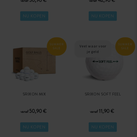
30,90 €
42,90 €
vanaf
vanaf
NU KOPEN
NU KOPEN
SUMMER
SUMMER
Veel waar voor
SALE
SALE
je geld
SRIXON MIX
SRIXON SOFT FEEL
50,90 €
11,90 €
vanaf
vanaf
NU KOPEN
NU KOPEN