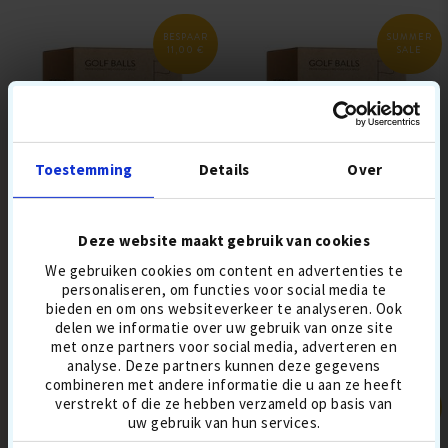
BESPAAR
SUMMER
11,00 €
SALE
Toestemming
Details
Over
GEMENGDE GOLFBALLEN 100-
BRIDGESTONE MIX
PACK
Deze website maakt gebruik van cookies
54,90 €
34,90 €
vanaf
vanaf
We gebruiken cookies om content en advertenties te
personaliseren, om functies voor social media te
NU KOPEN
NU KOPEN
bieden en om ons websiteverkeer te analyseren. Ook
delen we informatie over uw gebruik van onze site
met onze partners voor social media, adverteren en
analyse. Deze partners kunnen deze gegevens
combineren met andere informatie die u aan ze heeft
verstrekt of die ze hebben verzameld op basis van
SUMMER
SUMMER
SALE
SALE
uw gebruik van hun services.