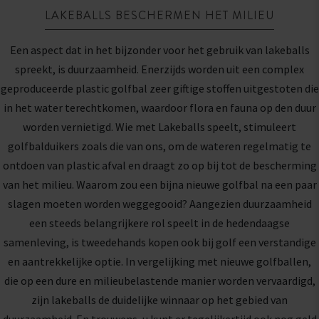
LAKEBALLS BESCHERMEN HET MILIEU
Een aspect dat in het bijzonder voor het gebruik van lakeballs
spreekt, is duurzaamheid. Enerzijds worden uit een complex
geproduceerde plastic golfbal zeer giftige stoffen uitgestoten die
in het water terechtkomen, waardoor flora en fauna op den duur
worden vernietigd. Wie met Lakeballs speelt, stimuleert
golfbalduikers zoals die van ons, om de wateren regelmatig te
ontdoen van plastic afval en draagt zo op bij tot de bescherming
van het milieu. Waarom zou een bijna nieuwe golfbal na een paar
slagen moeten worden weggegooid? Aangezien duurzaamheid
een steeds belangrijkere rol speelt in de hedendaagse
samenleving, is tweedehands kopen ook bij golf een verstandige
en aantrekkelijke optie. In vergelijking met nieuwe golfballen,
die op een dure en milieubelastende manier worden vervaardigd,
zijn lakeballs de duidelijke winnaar op het gebied van
duurzaamheid. En trouwens, u kunt er tegelijkertijd ook nog geld