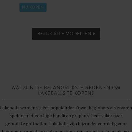
NU KOPEN
BEKIJK ALLE MODELLEN
WAT ZIJN DE BELANGRIJKSTE REDENEN OM
LAKEBALLS TE KOPEN?
Lakeballs worden steeds populairder. Zowel beginners als ervaren
spelers met een lage handicap grijpen steeds vaker naar
gebruikte golfballen. Lakeballs zijn bijzonder voordelig voor
beginners, omdat ze veel goedkoper zijn in aanschaf dan nieuwe