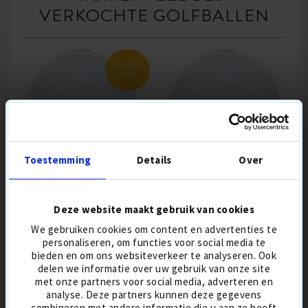
VERKOCHTE GOLFBALLEN
SUMMER
SALE
Toestemming
Details
Over
LAKEBALLS
TITLEIST PRO V1
Deze website maakt gebruik van cookies
We gebruiken cookies om content en advertenties te
personaliseren, om functies voor social media te
30,90 €
36,90
30,90 €
bieden en om ons websiteverkeer te analyseren. Ook
delen we informatie over uw gebruik van onze site
met onze partners voor social media, adverteren en
BESTSELLER 4 AUG
BESTSELLER 4 AUG
3-DELIG
analyse. Deze partners kunnen deze gegevens
AFSTANDSBALLEN
BALLENMIX
BALVLUCHT-NORMAAL
combineren met andere informatie die u aan ze heeft
GREENSPIN HOOG