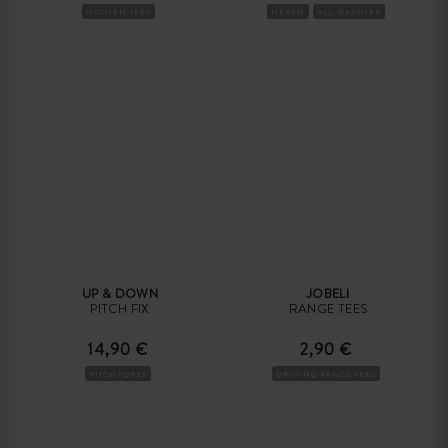
HOUTEN TEES
HEREN
ALL-WEATHER
UP & DOWN
JOBELI
PITCH FIX
RANGE TEES
14,90 €
2,90 €
PITCHFORKS
DRIVING RANGE TEES