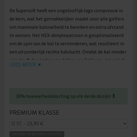
De Supersoft heeft een ongelooflijk lage compressie in
de kern, wat het gemakkelijker maakt voor alle golfers
om maximale balsnelheid te bereiken en extra afstand
te winnen. Het HEX-dimplepatroon is geoptimaliseerd
om de spin van de bal te verminderen, wat resulteert in
een uitzonderlijk rechte balvlucht. Omdat de bal minder
spin heeft dan andere modellen van Callaway, zal ook de
LEES MEER ▼
zijspin afnemen, waardoor je slagen rechter worden.
30% hoeveelheidskorting op elk derde dozijn! 🏌
PREMIUM KLASSE
LEVERBAAR BINNEN 2-3 DAGEN