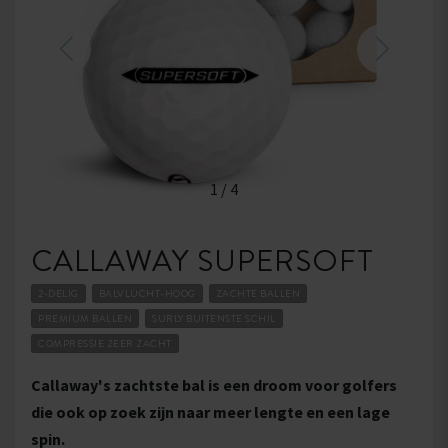
1
/
4
CALLAWAY SUPERSOFT
2-DELIG
BALVLUCHT-HOOG
ZACHTE BALLEN
PREMIUM BALLEN
SURLY BUITENSTE SCHIL
COMPRESSIE ZEER ZACHT
Callaway's zachtste bal is een droom voor golfers
die ook op zoek zijn naar meer lengte en een lage
spin.