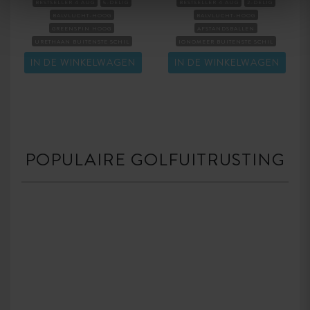
BESTSELLER 4 AUG
5-DELIG
BESTSELLER 4 AUG
2-DELIG
BALVLUCHT-HOOG
BALVLUCHT-HOOG
GREENSPIN HOOG
AFSTANDSBALLEN
URETHAAN BUITENSTE SCHIL
IONOMEER BUITENSTE SCHIL
TOURBALLEN
COMPRESSIE-HARD
COMPRESSIE-HARD
IN DE WINKELWAGEN
IN DE WINKELWAGEN
POPULAIRE GOLFUITRUSTING