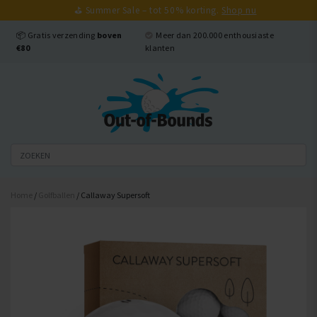
⛳ Summer Sale – tot 50% korting.
Shop nu
Sluiten
📦 Gratis verzending
boven
Meer dan 200.000 enthousiaste
€80
klanten
Home
/
Golfballen
/ Callaway Supersoft