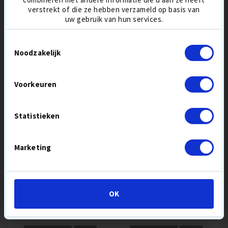
verstrekt of die ze hebben verzameld op basis van
URETHAAN BUITENSTE SCHIL
uw gebruik van hun services.
TOURBALLEN
IN DE WINKELWAGEN
IN DE WINKELWAGEN
COMPRESSIE-GEMIDDELD
Toestemmingsselectie
Noodzakelijk
SUMMER
SUMMER
Veel waar voor
SALE
SALE
je geld
Voorkeuren
Statistieken
Marketing
TAYLORMADE TP5X
TITLEIST VELOCITY
OK
24,60 €
31,90
17,90 €
21,90