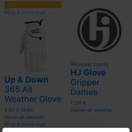
-34%
HJ Glove
Up & Down
Gripper
365 All
Dames
Weather Glove
17,90 €
8,90 €
13,90
Dames
all-weather
Heren
all-weather