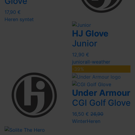
Glove
17,90 €
Heren
syntet
HJ Glove
Junior
12,90 €
junior
all-weather
-39%
Under Armour
CGI Golf Glove
16,50 €
26,90
Winter
Heren