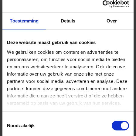
Up & Down
Toestemming
Details
Over
M Pro Thin
Leather Glove
Deze website maakt gebruik van cookies
17,90 €
We gebruiken cookies om content en advertenties te
leder
Heren
Adidas
personaliseren, om functies voor social media te bieden
en om ons websiteverkeer te analyseren. Ook delen we
M Aditech 24
informatie over uw gebruik van onze site met onze
partners voor social media, adverteren en analyse. Deze
22,90 €
partners kunnen deze gegevens combineren met andere
Heren
informatie die u aan ze heeft verstrekt of die ze hebben
verzameld op basis van uw gebruik van hun services.
Hirzl
Toestemmingsselectie
Trust Control
Noodzakelijk
38,90 €