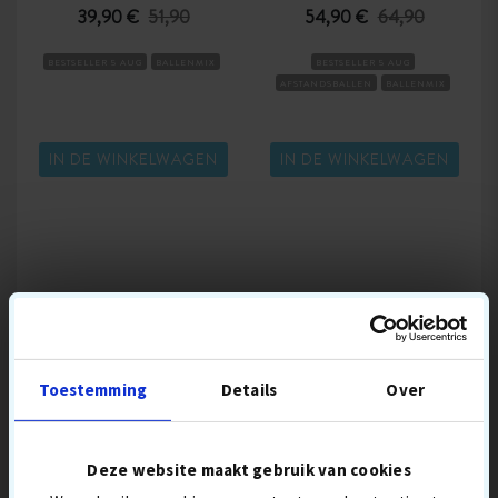
39,90 €
51,90
54,90 €
64,90
BESTSELLER 5 AUG
BALLENMIX
BESTSELLER 5 AUG
AFSTANDSBALLEN
BALLENMIX
IN DE WINKELWAGEN
IN DE WINKELWAGEN
POPULAIRE GOLFUITRUSTING
Toestemming
Details
Over
Deze website maakt gebruik van cookies