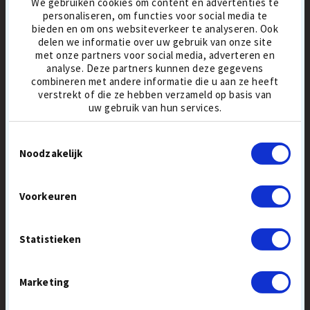
We gebruiken cookies om content en advertenties te
personaliseren, om functies voor social media te
bieden en om ons websiteverkeer te analyseren. Ook
delen we informatie over uw gebruik van onze site
GOLF GEAR
OUT OF BOUNDS
met onze partners voor social media, adverteren en
CLUB CLEANER PRO
3-IN-1 CLUBREINIGER
analyse. Deze partners kunnen deze gegevens
combineren met andere informatie die u aan ze heeft
15,90 €
5,90 €
verstrekt of die ze hebben verzameld op basis van
REINIGING
REINIGING
uw gebruik van hun services.
Toestemmingsselectie
Noodzakelijk
-20%
Voorkeuren
Statistieken
Marketing
UP & DOWN
HJ GLOVE
WOOD GOLF TEES 100 PCS
GRIPPER HEREN