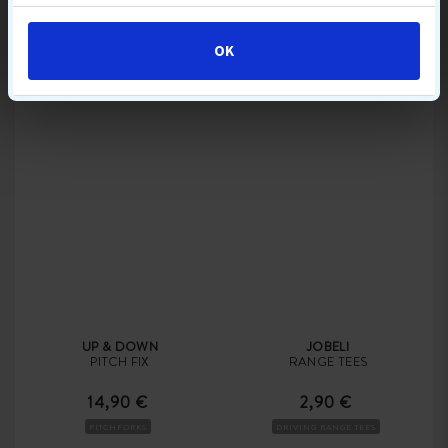
70 MM
GOLFHANDSCHOEN
7,90 €
13,90 €
17,90
OK
HOUTEN TEES
HEREN
ALL-WEATHER
UP & DOWN
JOBELI
PITCH FIX
RANGE TEES
14,90 €
2,90 €
PITCHFORKS
DRIVING RANGE TEES