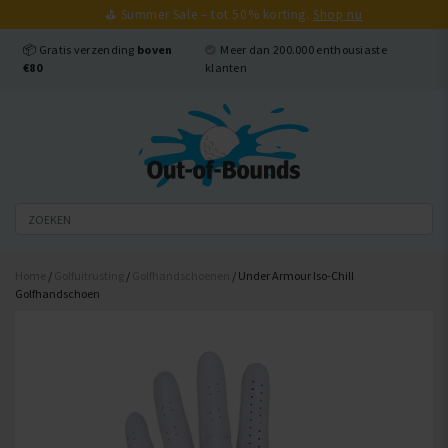
⛳ Summer Sale – tot 50% korting.
Shop nu
Sluiten
📦 Gratis verzending
boven
Meer dan 200.000 enthousiaste
€80
klanten
Home
/
Golfuitrusting
/
Golfhandschoenen
/ Under Armour Iso-Chill
Golfhandschoen