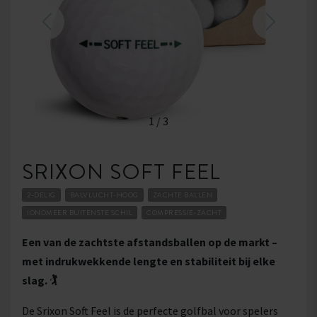
1
/
3
SRIXON SOFT FEEL
2-DELIG
BALVLUCHT-HOOG
ZACHTE BALLEN
IONOMEER BUITENSTE SCHIL
COMPRESSIE-ZACHT
Een van de zachtste afstandsballen op de markt –
met indrukwekkende lengte en stabiliteit bij elke
slag. 🏌
De Srixon Soft Feel is de perfecte golfbal voor spelers