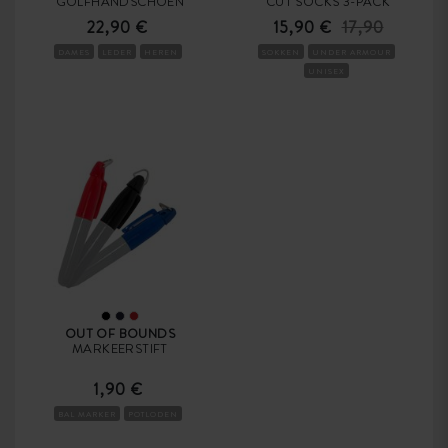
GOLFHANDSCHOEN
CUT SOCKS 3-PACK
22,90 €
15,90 €
17,90
DAMES
LEDER
HEREN
SOKKEN
UNDER ARMOUR
UNISEX
OUT OF BOUNDS
MARKEERSTIFT
1,90 €
BAL MARKER
POTLODEN