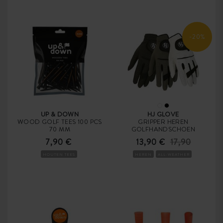
-20%
UP & DOWN
HJ GLOVE
WOOD GOLF TEES 100 PCS
GRIPPER HEREN
70 MM
GOLFHANDSCHOEN
7,90 €
13,90 €
17,90
HOUTEN TEES
HEREN
ALL-WEATHER