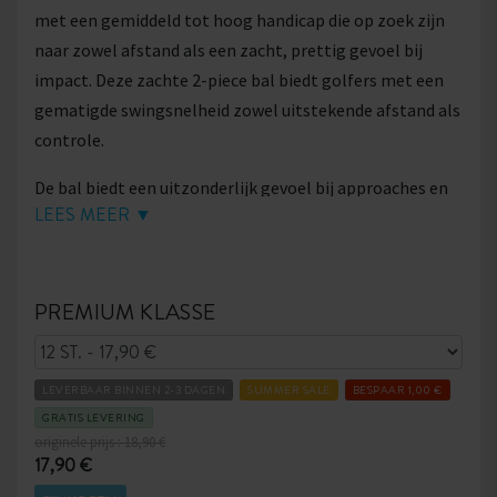
met een gemiddeld tot hoog handicap die op zoek zijn
naar zowel afstand als een zacht, prettig gevoel bij
impact. Deze zachte 2-piece bal biedt golfers met een
gematigde swingsnelheid zowel uitstekende afstand als
controle.
De bal biedt een uitzonderlijk gevoel bij approaches en
LEES MEER ▼
het korte spel, waardoor je meer controle en precisie
rond de green ervaart. Ondanks dat het een van de
zachtste ballen is, biedt hij nog steeds indrukwekkende
PREMIUM KLASSE
lengte en een stabiele vlucht bij elke slag.
Met de Soft Feel krijg je uitgebalanceerde prestaties die
zorgen voor meer afstand zonder in te leveren op
LEVERBAAR BINNEN 2-3 DAGEN
SUMMER SALE
BESPAAR 1,00 €
gevoel – de perfecte keuze om je spel naar een hoger
GRATIS LEVERING
originele prijs : 18,90 €
niveau te tillen!
17,90 €