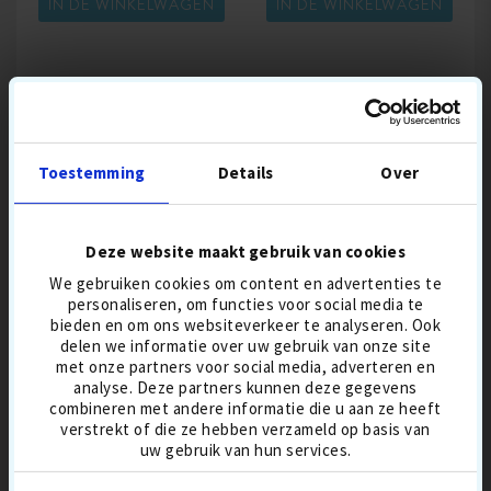
IN DE WINKELWAGEN
IN DE WINKELWAGEN
IONOMEER
IONOMEER
BUITENSTE SCHIL
BUITENSTE SCHIL
COMPRESSIE-ZACHT
COMPRESSIE-ZACHT
Toestemming
Details
Over
Deze website maakt gebruik van cookies
We gebruiken cookies om content en advertenties te
personaliseren, om functies voor social media te
MOMENTEEL BEST
bieden en om ons websiteverkeer te analyseren. Ook
VERKOCHTE GOLFBALLEN
delen we informatie over uw gebruik van onze site
met onze partners voor social media, adverteren en
analyse. Deze partners kunnen deze gegevens
combineren met andere informatie die u aan ze heeft
verstrekt of die ze hebben verzameld op basis van
SUMMER
SALE
uw gebruik van hun services.