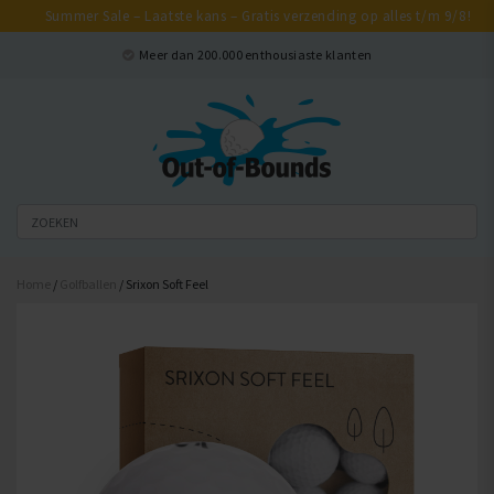
Summer Sale – Laatste kans – Gratis verzending op alles t/m 9/8!
Sluiten
Meer dan 200.000 enthousiaste klanten
Home
/
Golfballen
/ Srixon Soft Feel