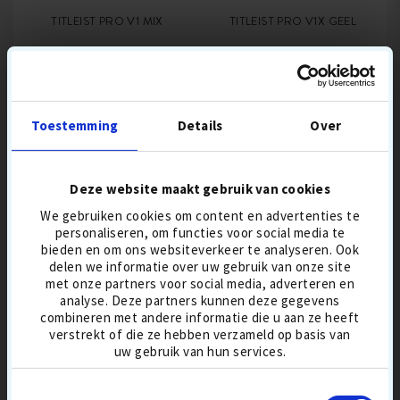
TITLEIST PRO V1 MIX
TITLEIST PRO V1X GEEL
82,90 €
36,90 €
Toestemming
Details
Over
BALLENMIX
4-DELIG
GREENSPIN HOOG
BALVLUCHT-HOOG
Deze website maakt gebruik van cookies
URETHAAN
GREENSPIN HOOG
GEEL
IN DE WINKELWAGEN
IN DE WINKELWAGEN
BUITENSTE SCHIL
URETHAAN
We gebruiken cookies om content en advertenties te
TOURBALLEN
BUITENSTE SCHIL
personaliseren, om functies voor social media te
COMPRESSIE-
TOURBALLEN
GEMIDDELD
bieden en om ons websiteverkeer te analyseren. Ook
COMPRESSIE-HARD
SUMMER
delen we informatie over uw gebruik van onze site
SALE
met onze partners voor social media, adverteren en
analyse. Deze partners kunnen deze gegevens
combineren met andere informatie die u aan ze heeft
verstrekt of die ze hebben verzameld op basis van
uw gebruik van hun services.
Toestemmingsselectie
TITLEIST PRO V1 GEEL
OEFENBALLEN PRO V1