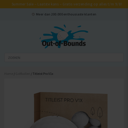
Summer Sale – Laatste kans – Gratis verzending op alles t/m 9/8!
Sluiten
Meer dan 200.000 enthousiaste klanten
Home
/
Golfballen
/ Titleist Pro V1x