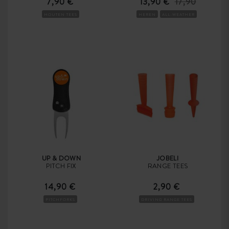
7,90 €
13,90 €
17,90
HOUTEN TEES
HEREN
ALL-WEATHER
UP & DOWN
JOBELI
PITCH FIX
RANGE TEES
14,90 €
2,90 €
PITCHFORKS
DRIVING RANGE TEES