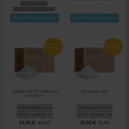
GREENSPIN HOOG
URETHAAN BUITENSTE SCHIL
TOURBALLEN
COMPRESSIE-HARD
IN DE WINKELWAGEN
IN DE WINKELWAGEN
BESPAAR
BESPAAR
11,00 €
10,00 €
GEMENGDE GOLFBALLEN
CALLAWAY MIX
100-PACK
54,90 €
64,90
39,90 €
51,90