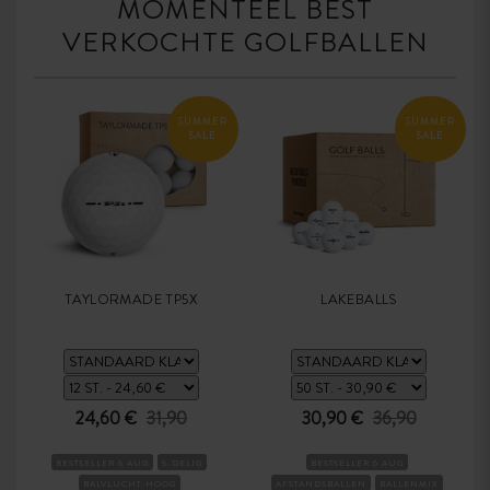
MOMENTEEL BEST
VERKOCHTE GOLFBALLEN
SUMMER
SUMMER
SALE
SALE
TAYLORMADE TP5X
LAKEBALLS
24,60 €
31,90
30,90 €
36,90
BESTSELLER 6 AUG
5-DELIG
BESTSELLER 6 AUG
BALVLUCHT-HOOG
AFSTANDSBALLEN
BALLENMIX