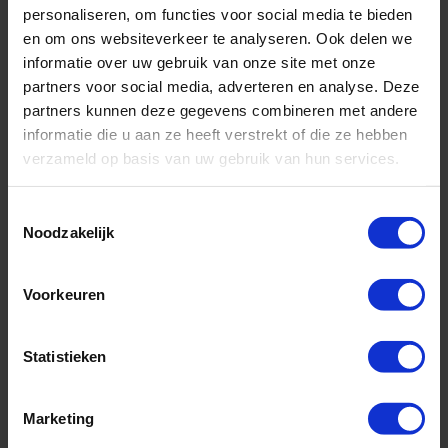
personaliseren, om functies voor social media te bieden
Met een verstandig gesteld doel kunt u meer uit uw
en om ons websiteverkeer te analyseren. Ook delen we
spel halen. In plaats van voor afstand te gaan en
informatie over uw gebruik van onze site met onze
gewoon zo ver mogelijk te slaan, concentreert u
partners voor social media, adverteren en analyse. Deze
zichzelf meer op het oefenen van elk doel dat u stelt.
partners kunnen deze gegevens combineren met andere
Train bijvoorbeeld kortere afstanden om de spreiding
informatie die u aan ze heeft verstrekt of die ze hebben
van de slagen te verminderen!
verzameld op basis van uw gebruik van hun services.
Kies een nieuw doel voor elke slag en voel u vrij om
vaker van club te wisselen. Dit zal uw slagen nog
Toestemmingsselectie
Noodzakelijk
preciezer maken. Het oefenen van elk doel zal ook uw
focus, concentratie en besluitvorming versterken - dit
zijn belangrijke componenten voor het spelen van een
Voorkeuren
succesvolle ronde.
Trainings afstemming
Statistieken
tijdens het seizoen
Marketing
Om te weten of u op de goede weg bent, moet u altijd