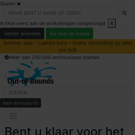
Sluiten
Artikel werd aan de winkelwagen toegevoegd.
X
Verder winkelen
Ga naar de kassa
Summer Sale – Laatste kans – Gratis verzending op alles
t/m 9/8!
Meer dan 200.000 enthousiaste klanten
Naar de kassa
(0)
Bent u klaar voor het