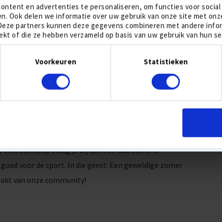
meer over deze erkenning
.
ontent en advertenties te personaliseren, om functies voor social
n. Ook delen we informatie over uw gebruik van onze site met onze
 Deze partners kunnen deze gegevens combineren met andere inform
 EN JE PORTEMONNEE
ekt of die ze hebben verzameld op basis van uw gebruik van hun se
Toestemmingsselectie
elige golfballen
bespaar je niet alleen het milieu, maar
Voorkeuren
Statistieken
end en alles wat je ziet is direct uit voorraad
MER!
t naar birdies of gewoon geniet van de rust en natuur:
et elke aankoop draag je bij aan een duurzamere
, goed voor de sport. In die geest: Een geweldige zomer
maakt van onze community!