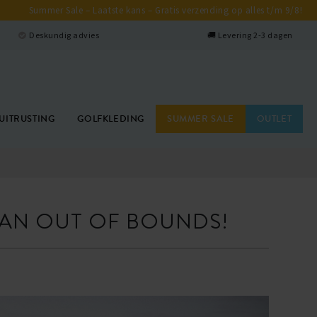
Summer Sale – Laatste kans – Gratis verzending op alles t/m 9/8!
Deskundig advies
🚚 Levering 2-3 dagen
UITRUSTING
GOLFKLEDING
SUMMER SALE
OUTLET
AN OUT OF BOUNDS!