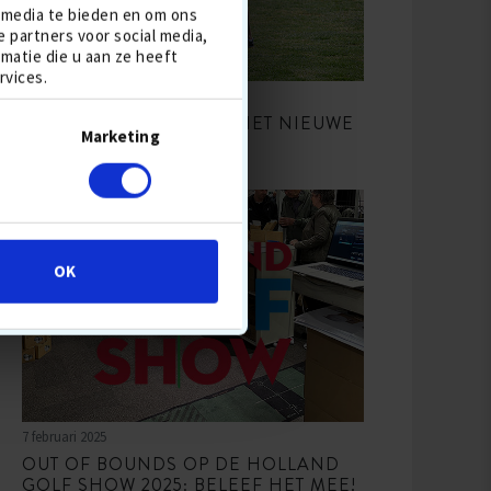
 media te bieden en om ons
 partners voor social media,
atie die u aan ze heeft
rvices.
3 maart 2025
MAAK JE KLAAR VOOR HET NIEUWE
Marketing
GOLFSEIZOEN
OK
7 februari 2025
OUT OF BOUNDS OP DE HOLLAND
GOLF SHOW 2025: BELEEF HET MEE!