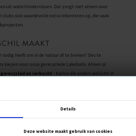
en uit waterhindernissen. Dat zorgt niet alleen voor
 clubs ook waardevolle extra inkomsten op, die vaak
ubprojecten.
SCHIL MAAKT
ar nodig heeft om in de natuur af te breken? Des te
rs kiezen voor onze gerecyclede Lakeballs. Alleen al
 gerecycled en verkocht
- ballen die anders wellicht in
u zouden vervuilen. Onze producten worden geleverd in
m 12-pack of als populaire 50-box.
Details
niet onopgemerkt:
In de zomer werd Out of Bounds
ainable Golf Company of the Year 2025"
- een
Deze website maakt gebruik van cookies