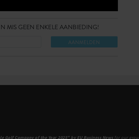
EN MIS GEEN ENKELE AANBIEDING!
le Golf Company of the Year 2025" by EU Business News
for our groun