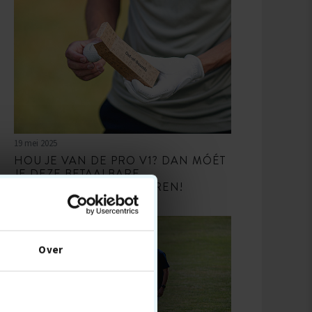
19 mei 2025
HOU JE VAN DE PRO V1? DAN MÓÉT
JE DEZE BETAALBARE
ALTERNATIEVEN PROBEREN!
Over