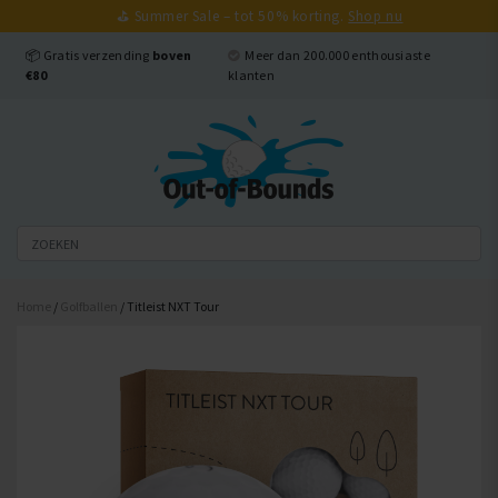
⛳ Summer Sale – tot 50% korting.
Shop nu
Sluiten
📦 Gratis verzending
boven
Meer dan 200.000 enthousiaste
€80
klanten
Home
/
Golfballen
/ Titleist NXT Tour