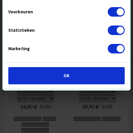
Voorkeuren
SUMMER
BESPAAR
Statistieken
SALE
10,00 €
Marketing
TAYLORMADE TP5X
CALLAWAY MIX
OK
24,60 €
31,90
39,90 €
51,90
BESTSELLER 8 AUG
5-DELIG
BESTSELLER 8 AUG
BALLENMIX
BALVLUCHT-HOOG
GREENSPIN HOOG