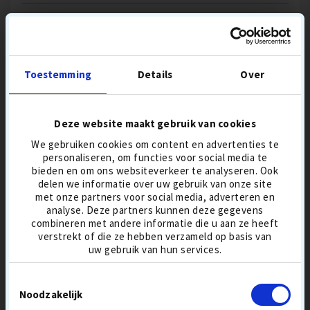
SUMMER
BESPAAR
SALE
11,00 €
Toestemming
Details
Over
Deze website maakt gebruik van cookies
LAKEBALLS
GEMENGDE GOLFBALLEN
We gebruiken cookies om content en advertenties te
100-PACK
personaliseren, om functies voor social media te
bieden en om ons websiteverkeer te analyseren. Ook
delen we informatie over uw gebruik van onze site
met onze partners voor social media, adverteren en
analyse. Deze partners kunnen deze gegevens
30,90 €
36,90
54,90 €
64,90
combineren met andere informatie die u aan ze heeft
verstrekt of die ze hebben verzameld op basis van
uw gebruik van hun services.
BESTSELLER 8 AUG
BESTSELLER 8 AUG
AFSTANDSBALLEN
BALLENMIX
AFSTANDSBALLEN
BALLENMIX
Toestemmingsselectie
Noodzakelijk
IN DE WINKELWAGEN
IN DE WINKELWAGEN