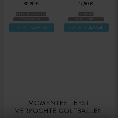
80,90 €
17,90 €
PREMIUM BALLEN
3-DELIG
COMPRESSIE-
BALVLUCHT-
GEMIDDELD
NORMAAL
IN DE WINKELWAGEN
IN DE WINKELWAGEN
PREMIUM BALLEN
IONOMEER
BUITENSTE SCHIL
COMPRESSIE-
GEMIDDELD
MOMENTEEL BEST
VERKOCHTE GOLFBALLEN