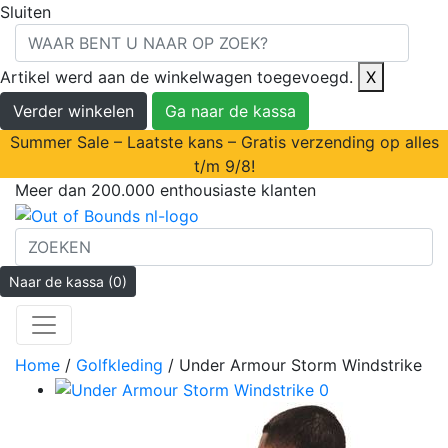
Sluiten
Artikel werd aan de winkelwagen toegevoegd.
X
Verder winkelen
Ga naar de kassa
Summer Sale – Laatste kans – Gratis verzending op alles
t/m 9/8!
Meer dan 200.000 enthousiaste klanten
Naar de kassa
(0)
Home
/
Golfkleding
/ Under Armour Storm Windstrike