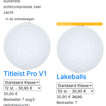
buitenste
schil
compressie zeer
zacht
in de winkelwagen
SUMMER SALE
Titleist Pro V1
Lakeballs
30,90 €
30,90 €
36,90
Bestseller 7 aug
3-
Bestseller 7
delig
balvlucht-