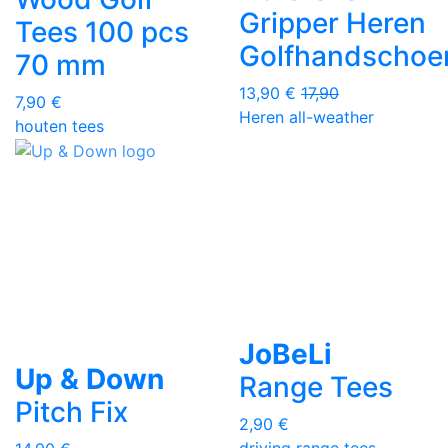
Gripper Heren
Tees 100 pcs
Golfhandschoe
70 mm
13,90 €
17,90
7,90 €
Heren
all-weather
houten tees
JoBeLi
Up & Down
Range Tees
Pitch Fix
2,90 €
driving range tees