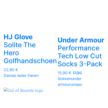
HJ Glove
Under Armour
Solite The
Performance
Hero
Tech Low Cut
Golfhandschoen
Socks 3-Pack
22,90 €
15,90 €
17,90
Dames
leder
Heren
Sokken
under
armour
unisex