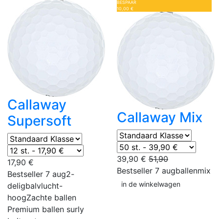
BESPAAR
10,00 €
Callaway
Callaway Mix
Supersoft
39,90 €
51,90
17,90 €
Bestseller 7 aug
ballenmix
Bestseller 7 aug
2-
in de winkelwagen
delig
balvlucht-
hoog
Zachte ballen
Premium ballen
surly