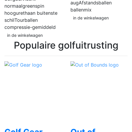
aug
Afstandsballen
normaal
greenspin
ballenmix
hoog
urethaan buitenste
in de winkelwagen
schil
Tourballen
compressie-gemiddeld
in de winkelwagen
Populaire golfuitrusting
Golf Gear
Out of