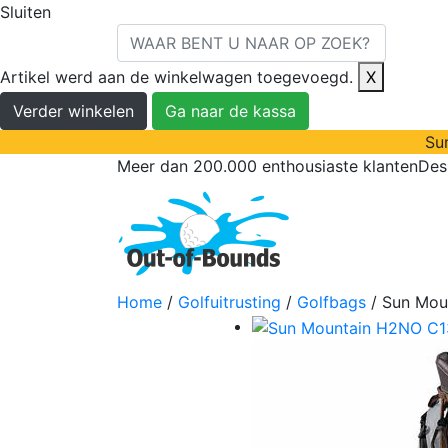
Sluiten
Artikel werd aan de winkelwagen toegevoegd.
X
Verder winkelen
Ga naar de kassa
Sum
Meer dan 200.000 enthousiaste klanten
Des
golfballen
Golfu
Home
/
Golfuitrusting
/
Golfbags
/ Sun Mou