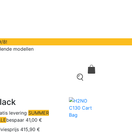
9/8!
llende modellen
contact
0
lack
atis levering
SUMMER
ALE
bespaar 41,00 €
viesprijs 415,90 €