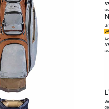
37
uit
N
Gr
S
Ad
37
uit
L
Be
da