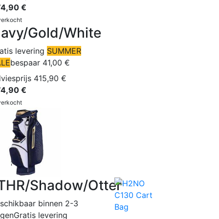
4,90 €
verkocht
avy/Gold/White
atis levering
SUMMER
ALE
bespaar 41,00 €
viesprijs 415,90 €
4,90 €
verkocht
THR/Shadow/Otter
schikbaar binnen 2-3
gen
Gratis levering