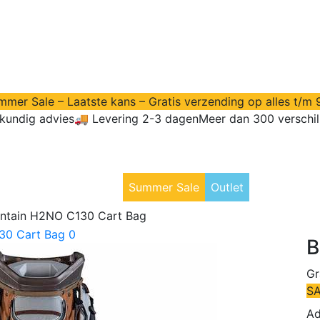
mer Sale – Laatste kans – Gratis verzending op alles t/m 
kundig advies
🚚 Levering 2-3 dagen
Meer dan 300 verschi
itrusting
Golfkleding
Summer Sale
Outlet
ntain H2NO C130 Cart Bag
B
Gr
S
Ad