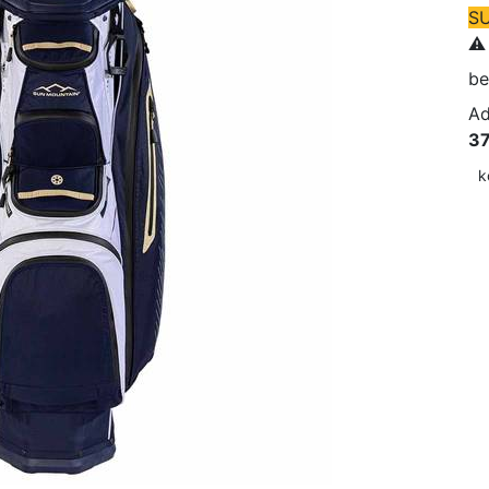
S
⚠️
be
Ad
37
k